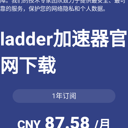
障。我们的技术专家团队致力于提供最安全、最可
靠的服务，保护您的网络隐私和个人数据。
ladder加速器官
网下载
1年订阅
87.58
CNY
/月