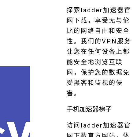
探索ladder加速器官
网下载，享受无与伦
比的网络自由和安全
性。我们的VPN服务
让您在任何设备上都
能安全地浏览互联
网，保护您的数据免
受黑客和监视的侵
害。
手机加速器梯子
访问ladder加速器官
网下载官方网站，体