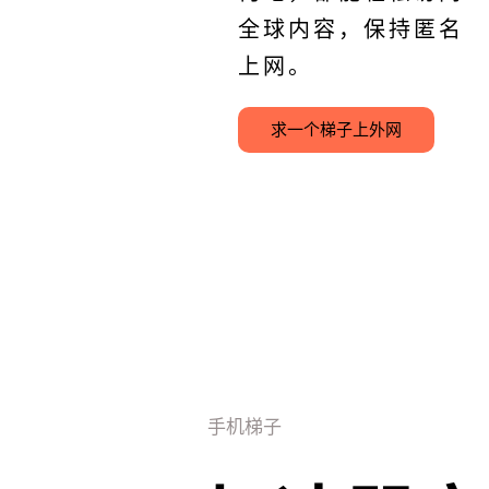
全球内容，保持匿名
上网。
求一个梯子上外网
手机梯子