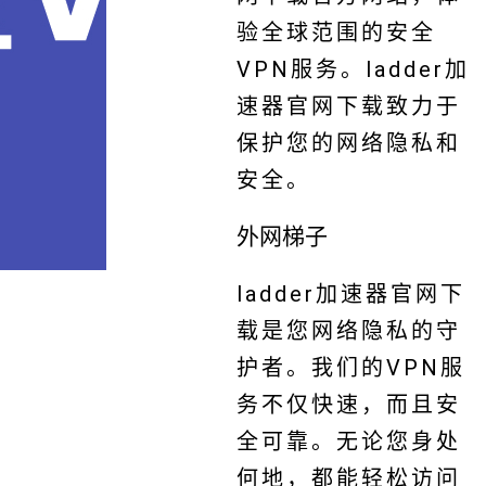
验全球范围的安全
VPN服务。ladder加
速器官网下载致力于
保护您的网络隐私和
安全。
外网梯子
ladder加速器官网下
载是您网络隐私的守
护者。我们的VPN服
务不仅快速，而且安
全可靠。无论您身处
何地，都能轻松访问