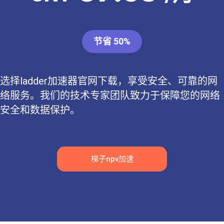
节省 50%
选择ladder加速器官网下载，享受安全、可靠的网
络服务。我们的技术专家团队致力于保障您的网络
安全和数据保护。
梯子npv加速