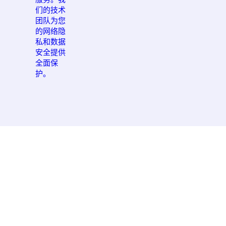
们的技术
团队为您
的网络隐
私和数据
安全提供
全面保
护。